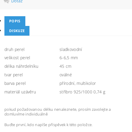
Dotaz
POPIS
DISKUZE
druh perel
sladkovodní
velikost perel
6-6,5 mm
délka náhrdelníku
45 cm
tvar perel
oválné
barva perel
přírodní, multikolor
materiál uzávěru
stříbro 925/1000 0,74 g
pokud požadovanou délku nenaleznete, prosím zavolejte a
domluvíme individuálně
Buďte první, kdo napíše příspěvek k této položce.