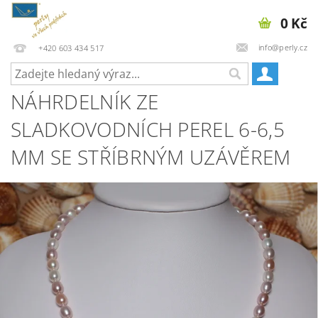
0 Kč
info@perly.cz
+420 603 434 517
NÁHRDELNÍK ZE
SLADKOVODNÍCH PEREL 6-6,5
MM SE STŘÍBRNÝM UZÁVĚREM