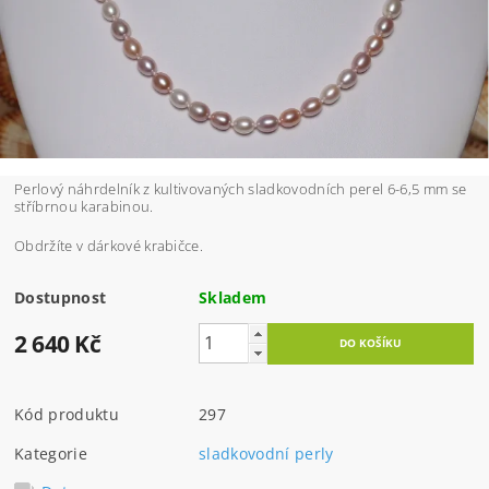
Perlový náhrdelník z kultivovaných sladkovodních perel 6-6,5 mm se
stříbrnou karabinou.
Obdržíte v dárkové krabičce.
Dostupnost
Skladem
2 640 Kč
Kód produktu
297
Kategorie
sladkovodní perly