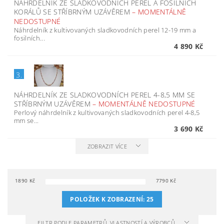
NÁHRDELNÍK ZE SLADKOVODNÍCH PEREL A FOSÍLNÍCH
KORÁLŮ SE STŘÍBRNÝM UZÁVĚREM
–
MOMENTÁLNĚ
NEDOSTUPNÉ
Náhrdelník z kultivovaných sladkovodních perel 12-19 mm a
fosilních...
4 890 Kč
3.
NÁHRDELNÍK ZE SLADKOVODNÍCH PEREL 4-8,5 MM SE
STŘÍBRNÝM UZÁVĚREM
–
MOMENTÁLNĚ NEDOSTUPNÉ
Perlový náhrdelník z kultivovaných sladkovodních perel 4-8,5
mm se...
3 690 Kč
ZOBRAZIT VÍCE
1890
Kč
7790
Kč
POLOŽEK K ZOBRAZENÍ:
25
FILTR PODLE PARAMETRŮ, VLASTNOSTÍ A VÝROBCŮ