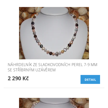
NÁHRDELNÍK ZE SLADKOVODNÍCH PEREL 7-9 MM
SE STŘÍBRNÝM UZÁVĚREM
2 290 Kč
DETAIL