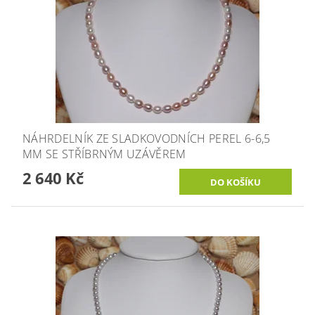
NÁHRDELNÍK ZE SLADKOVODNÍCH PEREL 6-6,5
MM SE STŘÍBRNÝM UZÁVĚREM
2 640 Kč