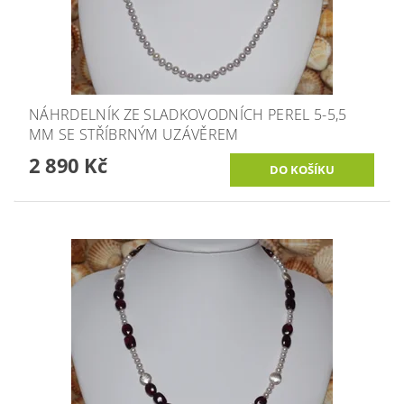
NÁHRDELNÍK ZE SLADKOVODNÍCH PEREL 5-5,5
MM SE STŘÍBRNÝM UZÁVĚREM
2 890 Kč