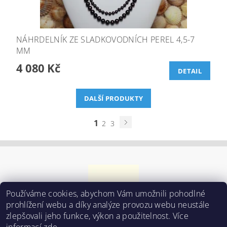
NÁHRDELNÍK ZE SLADKOVODNÍCH PEREL 4,5-7
MM
4 080 Kč
DETAIL
DALŠÍ PRODUKTY
1
2
3
Používáme cookies, abychom Vám umožnili pohodlné
prohlížení webu a díky analýze provozu webu neustále
zlepšovali jeho funkce, výkon a použitelnost. Více