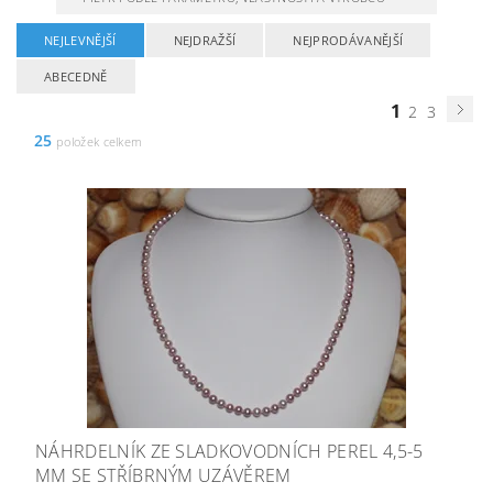
NEJLEVNĚJŠÍ
NEJDRAŽŠÍ
NEJPRODÁVANĚJŠÍ
ABECEDNĚ
1
2
3
25
položek celkem
NÁHRDELNÍK ZE SLADKOVODNÍCH PEREL 4,5-5
MM SE STŘÍBRNÝM UZÁVĚREM