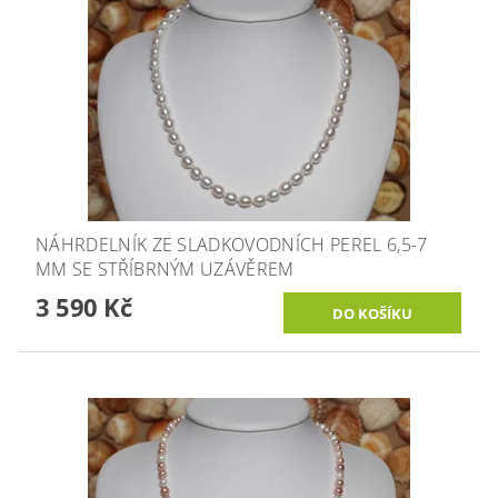
NÁHRDELNÍK ZE SLADKOVODNÍCH PEREL 6,5-7
MM SE STŘÍBRNÝM UZÁVĚREM
3 590 Kč