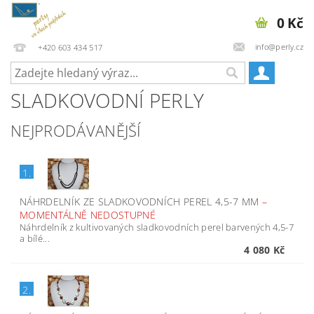
0 Kč
info@perly.cz
+420 603 434 517
SLADKOVODNÍ PERLY
NEJPRODÁVANĚJŠÍ
1.
NÁHRDELNÍK ZE SLADKOVODNÍCH PEREL 4,5-7 MM
–
MOMENTÁLNĚ NEDOSTUPNÉ
Náhrdelník z kultivovaných sladkovodních perel barvených 4,5-7
a bílé...
4 080 Kč
2.