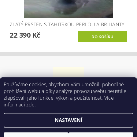
ZLATÝ PRSTEN S TAHITSKOU PERLOU A BRILIANTY
22 390 Kč
Používáme cookies, abychom Vám umožnili pohodlné
prohlížení webu a díky analýze provozu webu neustále
zlepšovali jeho funkce, výkon a použitelnost. Více
informací
zde
.
Upravit nastavení
2026 ©
Perly ve všech podobách
, všechna práva vyhrazena
NASTAVENÍ
cookies