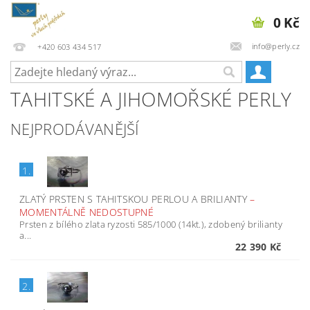
0 Kč
info@perly.cz
+420 603 434 517
TAHITSKÉ A JIHOMOŘSKÉ PERLY
NEJPRODÁVANĚJŠÍ
1.
ZLATÝ PRSTEN S TAHITSKOU PERLOU A BRILIANTY
–
MOMENTÁLNĚ NEDOSTUPNÉ
Prsten z bílého zlata ryzosti 585/1000 (14kt.), zdobený brilianty
a...
22 390 Kč
2.