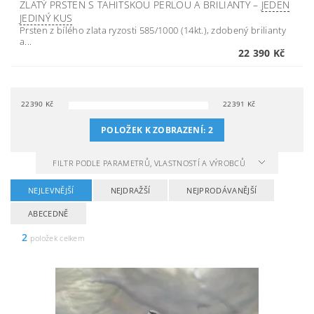
ZLATÝ PRSTEN S TAHITSKOU PERLOU A BRILIANTY
–
JEDEN
JEDINÝ KUS
Prsten z bílého zlata ryzosti 585/1000 (14kt.), zdobený brilianty
a...
22 390 Kč
22390
Kč
22391
Kč
POLOŽEK K ZOBRAZENÍ:
2
FILTR PODLE PARAMETRŮ, VLASTNOSTÍ A VÝROBCŮ
NEJLEVNĚJŠÍ
NEJDRAŽŠÍ
NEJPRODÁVANĚJŠÍ
ABECEDNĚ
2
položek celkem