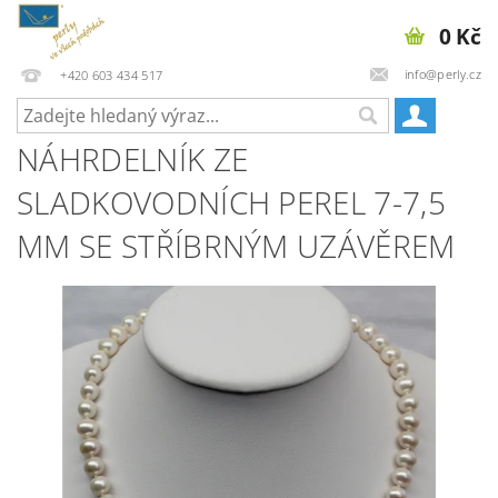
0 Kč
info@perly.cz
+420 603 434 517
NÁHRDELNÍK ZE
SLADKOVODNÍCH PEREL 7-7,5
MM SE STŘÍBRNÝM UZÁVĚREM