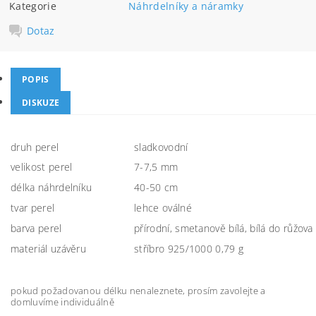
Kategorie
Náhrdelníky a náramky
Dotaz
POPIS
DISKUZE
druh perel
sladkovodní
velikost perel
7-7,5 mm
délka náhrdelníku
40-50 cm
tvar perel
lehce oválné
barva perel
přírodní, smetanově bílá, bílá do růžova
materiál uzávěru
stříbro 925/1000 0,79 g
pokud požadovanou délku nenaleznete, prosím zavolejte a
domluvíme individuálně